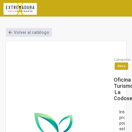
Volver al catálogo
Categorías
Otros
Oficina
Turism
La
Codose
Interé
profes
por
estar