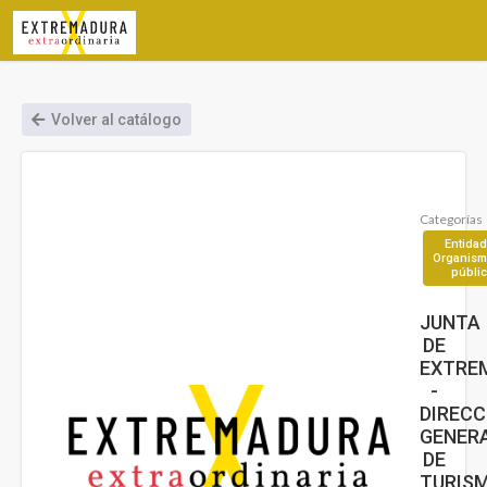
Volver al catálogo
Categorías
Entidad
Organis
públi
JUNTA
DE
EXTRE
-
DIRECC
GENER
DE
TURIS