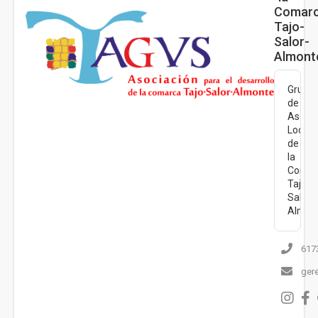
Comar
Tajo-
Salor-
Almont
Grupo
de
Asocia
Local
de
la
Comar
Tajo-
Salor-
Almon
617
ger