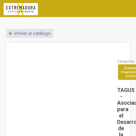
Volver al catálogo
Categorías
Entidad
Organis
públi
TAGUS
-
Asocia
para
el
Desarro
de
la