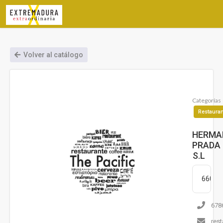
Volver al catálogo
Categorías
Restauran
HERMA
PRADA
S.L
6600
678
res