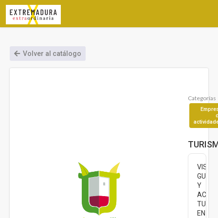
Volver al catálogo
Categorías
Empre
actividad
TURISM
VISIT
GUIAD
Y
ACTIV
TURÍS
EN