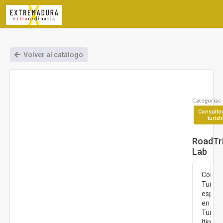
Volver al catálogo
Categorías
Consultor
turíst
RoadTr
Lab
Consul
Turísti
especi
en
Turis
Itinera